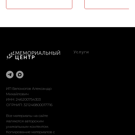
Услуги
Благоустройство
Оформление
Реставрация
Доставка
Установка
ИП Белоногов Александр
Михайлович
ИНН: 246200754303
ОГРНИП: 321246800017716
Все материалы на сайте
являются авторским
уникальным контентом.
Копирование материалов с