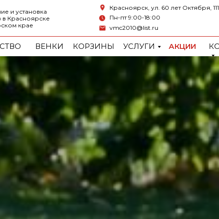
Красноярск, ул. 60 лет Октября, 111
ие и установка
Пн-пт 9:00-18:00
 в Красноярске
рском крае
vmc2010@list.ru
СТВО
ВЕНКИ
КОРЗИНЫ
УСЛУГИ
АКЦИИ
К