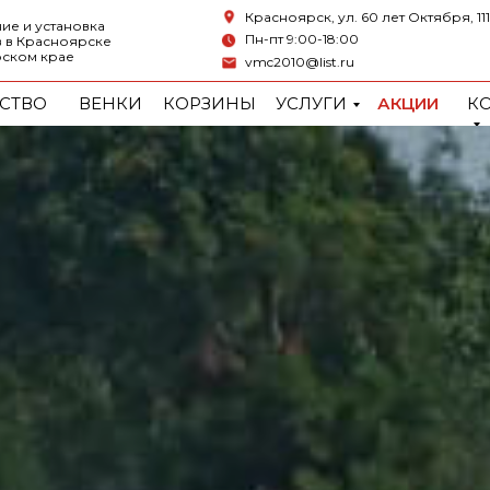
Красноярск, ул. 60 лет Октября, 111
ие и установка
Пн-пт 9:00-18:00
 в Красноярске
рском крае
vmc2010@list.ru
СТВО
ВЕНКИ
КОРЗИНЫ
УСЛУГИ
АКЦИИ
К