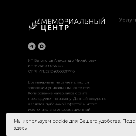
Услуг
Благоу
Оформ
Рестав
Достав
Устано
ИП Белоногов Александр Михайлович
ИНН: 246200754303
ОГРНИП: 321246800017716
Все материалы на сайте являются
авторским уникальным контентом.
Копирование материалов с сайта
преследуется по закону. Данный ресурс не
является публичной офертой и носит
исключительно информационный
характер.
Мы используем cookie для Вашего удобства. Под
здесь