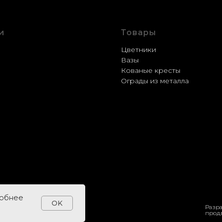
и
Товары
стройство
Цветники
ление
Вазы
рация
Кованые кресты
ка
Ограды из металла
вка
робнее
OK
Разра
прод