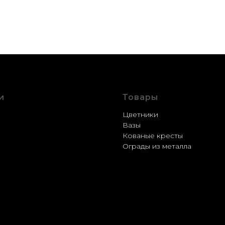
и
Товары
стройство
Цветники
ление
Вазы
рация
Кованые кресты
ка
Ограды из металла
вка