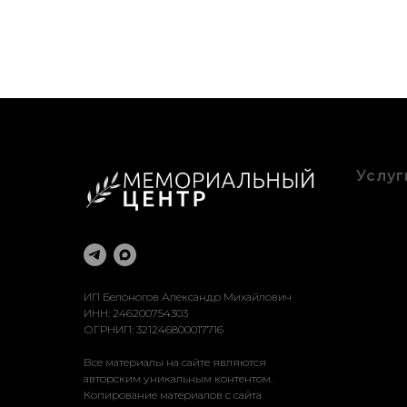
Услуг
Благоу
Оформ
Рестав
Достав
Устано
ИП Белоногов Александр Михайлович
ИНН: 246200754303
ОГРНИП: 321246800017716
Все материалы на сайте являются
авторским уникальным контентом.
Копирование материалов с сайта