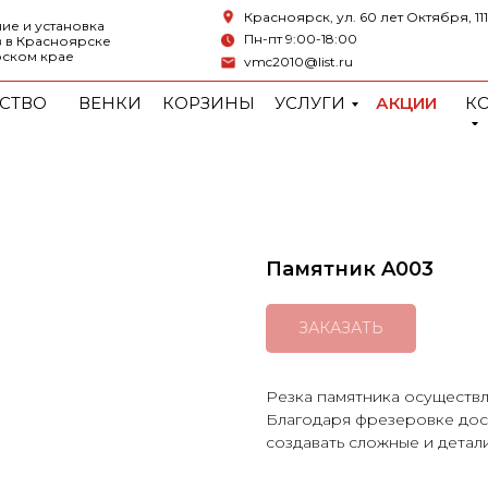
Красноярск, ул. 60 лет Октября, 111
ие и установка
Пн-пт 9:00-18:00
 в Красноярске
рском крае
vmc2010@list.ru
СТВО
ВЕНКИ
КОРЗИНЫ
УСЛУГИ
АКЦИИ
К
Памятник A003
ЗАКАЗАТЬ
Резка памятника осуществл
Благодаря фрезеровке дост
создавать сложные и дета