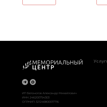
Услуг
Благоу
Оформ
Рестав
Достав
Устано
ИП Белоногов Александр Михайлович
ИНН: 246200754303
ОГРНИП: 321246800017716