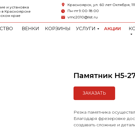
Красноярск, ул. 60 лет Октября, 111
ие и установка
Пн-пт 9:00-18:00
 в Красноярске
рском крае
vmc2010@list.ru
СТВО
ВЕНКИ
КОРЗИНЫ
УСЛУГИ
АКЦИИ
К
Памятник H5-2
ЗАКАЗАТЬ
Резка памятника осуществл
Благодаря фрезеровке дост
создавать сложные и дета