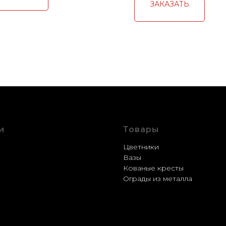
ЗАКАЗАТЬ
и
Товары
стройство
Цветники
ление
Вазы
рация
Кованые кресты
ка
Ограды из металла
вка