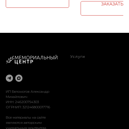
ЗАКАЗАТЬ
Услуги
Благоустройство
Оформление
Реставрация
Доставка
Установка
ИП Белоногов Александр
Михайлович
ИНН: 246200754303
ОГРНИП: 321246800017716
Все материалы на сайте
являются авторским
уникальным контентом.