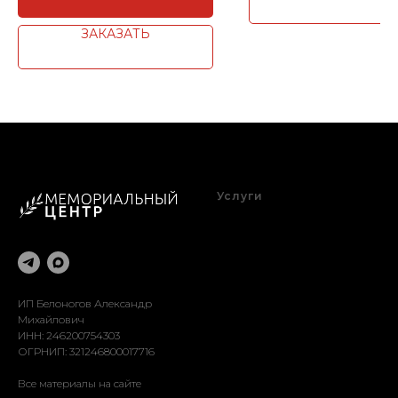
ЗАКАЗАТЬ
Услуги
Благоустройство
Оформление
Реставрация
Доставка
Установка
ИП Белоногов Александр
Михайлович
ИНН: 246200754303
ОГРНИП: 321246800017716
Все материалы на сайте