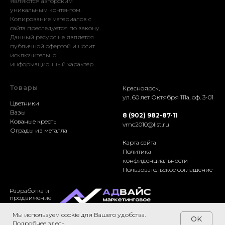
являются авторским
уникальным контентом.
Копирование материалов с
сайта преследуется по закону.
Данный ресурс не является
публичной офертой и носит
исключительно
информационный характер.
Товары
Красноярск,
ул. 60 лет Октября 111а, оф. 3-01
Цветники
Вазы
8 (902) 982-87-11
Кованые кресты
vmc2010@list.ru
Ограды из металла
Карта сайта
Политика
конфиденциальности
Пользовательское соглашение
Разработка и
продвижение
Мы используем cookie для Вашего удобства.
OK
Подробнее
здесь