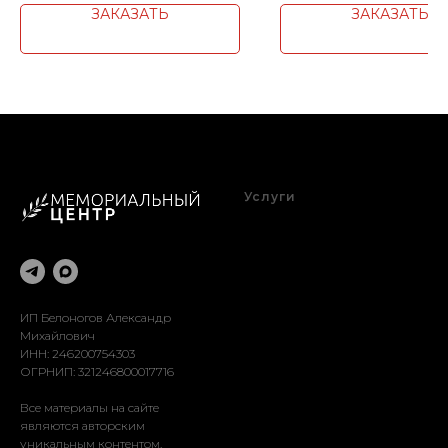
ЗАКАЗАТЬ
ЗАКАЗАТЬ
Услуги
Благоустройство
Оформление
Реставрация
Доставка
Установка
ИП Белоногов Александр
Михайлович
ИНН: 246200754303
ОГРНИП: 321246800017716
Все материалы на сайте
являются авторским
уникальным контентом.