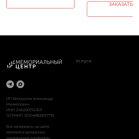
ЗАКАЗАТЬ
Услуги
Благоустройство
Оформление
Реставрация
Доставка
Установка
ИП Белоногов Александр
Михайлович
ИНН: 246200754303
ОГРНИП: 321246800017716
Все материалы на сайте
являются авторским
уникальным контентом.