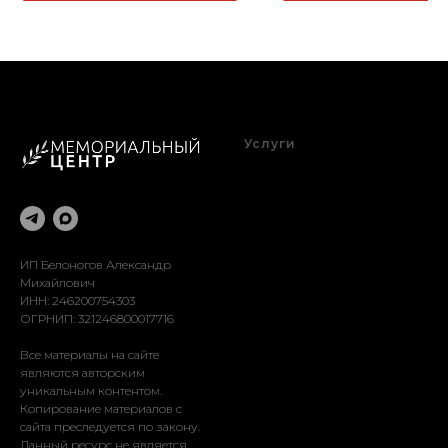
Услуги
Благоустройство
Оформление
Реставрация
Доставка
Установка
ИП Белоногов Александр
Михайлович
ИНН: 246200754303
ОГРНИП: 321246800017716
Все материалы на сайте
являются авторским
уникальным контентом.
Копирование материалов с
сайта преследуется по закону.
Данный ресурс не является