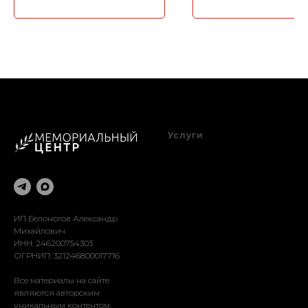
Услуги
Благоустройство
Оформление
Реставрация
Доставка
Установка
ИП Белоногов Александр
Михайлович
ИНН: 246200754303
ОГРНИП: 321246800017716
Все материалы на сайте
являются авторским
уникальным контентом.