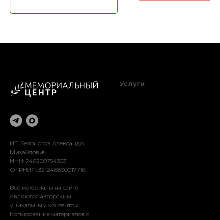
Услуги
Благоустройство
Оформление
Реставрация
Доставка
Установка
ИП Белоногов Александр
Михайлович
ИНН: 246200754303
ОГРНИП: 321246800017716
Все материалы на сайте
являются авторским
уникальным контентом.
Копирование материалов с