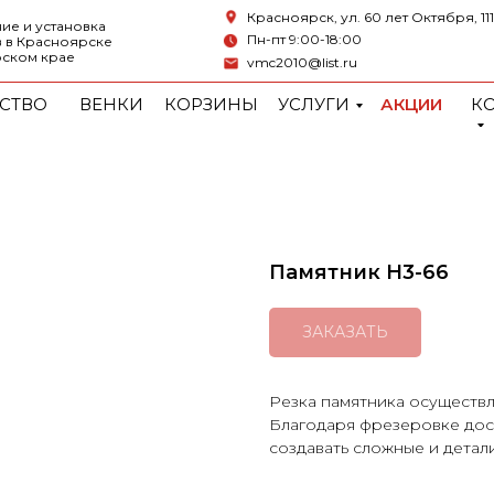
Красноярск, ул. 60 лет Октября, 111
ие и установка
Пн-пт 9:00-18:00
 в Красноярске
рском крае
vmc2010@list.ru
СТВО
ВЕНКИ
КОРЗИНЫ
УСЛУГИ
АКЦИИ
К
Памятник H3-66
ЗАКАЗАТЬ
Резка памятника осуществл
Благодаря фрезеровке дост
создавать сложные и дета