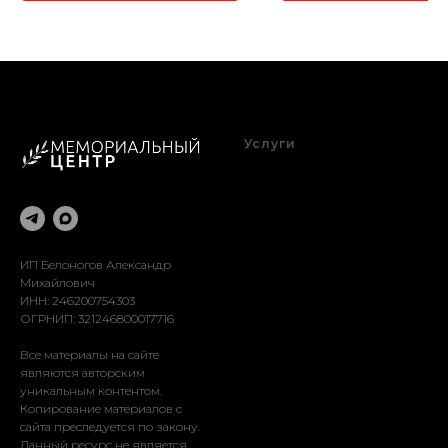
Услуги
Благоустройство
Оформление
Реставрация
Доставка
Установка
ИП Белоногов Александр
Михайлович
ИНН: 246200754303
ОГРНИП: 321246800017716
Все материалы на сайте
являются авторским
уникальным контентом.
Копирование материалов с
сайта преследуется по закону.
Данный ресурс не является