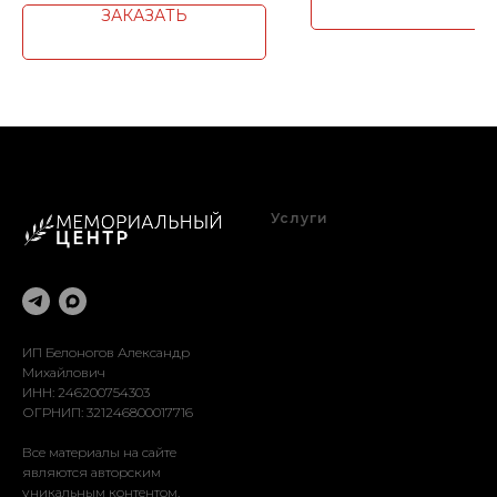
ЗАКАЗАТЬ
Услуги
Благоустройство
Оформление
Реставрация
Доставка
Установка
ИП Белоногов Александр
Михайлович
ИНН: 246200754303
ОГРНИП: 321246800017716
Все материалы на сайте
являются авторским
уникальным контентом.