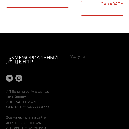
ЗАКАЗАТЬ
Услуги
Благоустройство
Оформление
Реставрация
Доставка
Установка
ИП Белоногов Александр
Михайлович
ИНН: 246200754303
ОГРНИП: 321246800017716
Все материалы на сайте
являются авторским
уникальным контентом.