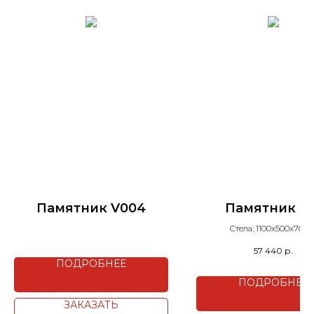
Памятник V004
Памятник С1
Стела: 1100х500х70 м
Подставка: 600х200х140
57 440
р.
Гранит: Абсолют Блэ
ПОДРОБНЕЕ
ПОДРОБНЕЕ
ЗАКАЗАТЬ