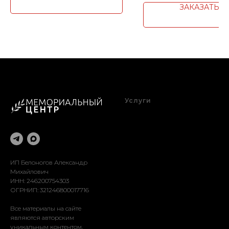
ЗАКАЗАТЬ
Услуги
Благоустройство
Оформление
Реставрация
Доставка
Установка
ИП Белоногов Александр
Михайлович
ИНН: 246200754303
ОГРНИП: 321246800017716
Все материалы на сайте
являются авторским
уникальным контентом.