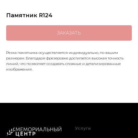
Памятник R124
ЗАКАЗАТЬ
Резка памятника осуществляется индивидуально, по вашим
размерам. Благодаря фрезеровке достигается высокая точность
линий, что позволяет создавать сложные и детализированные
изображения.
Услуги
Благоустройство