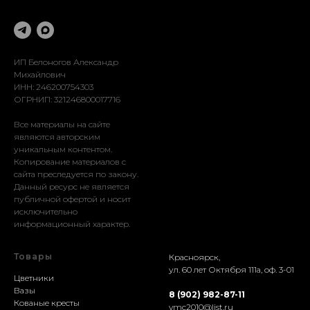
Оформление
Реставрация
Доставка
Установка
ИП Белоногов Александр
Михайлович
ИНН: 246200754303
ОГРНИП: 321246800017716
Все материалы на сайте
являются авторским
уникальным контентом.
Копирование материалов с
сайта преследуется по закону.
Данный ресурс не является
публичной офертой и носит
исключительно
информационный характер.
Товары
Красноярск,
ул. 60 лет Октября 111а, оф. 3-01
Цветники
Вазы
8 (902) 982-87-11
Кованые кресты
vmc2010@list.ru