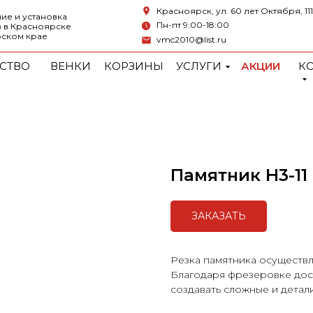
Красноярск, ул. 60 лет Октября, 111
ие и установка
Пн-пт 9:00-18:00
 в Красноярске
рском крае
vmc2010@list.ru
СТВО
ВЕНКИ
КОРЗИНЫ
УСЛУГИ
АКЦИИ
К
Памятник H3-11
ЗАКАЗАТЬ
Резка памятника осуществл
Благодаря фрезеровке дост
создавать сложные и дета