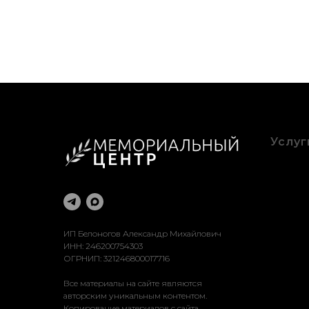
Услуг
Благоу
Оформ
Рестав
Достав
Устано
ИП Белоногов Александр Михайлович
ИНН: 246200754303
ОГРНИП: 321246800017716
Все материалы на сайте являются
авторским уникальным контентом.
Копирование материалов с сайта