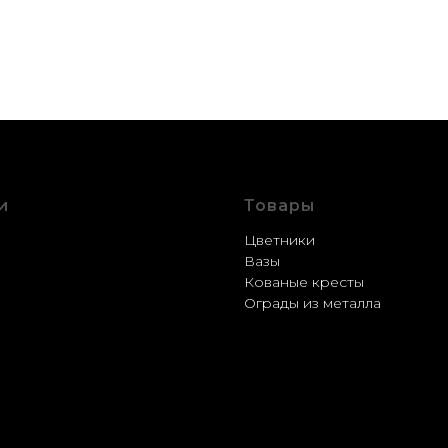
и
Товары
стройство
Цветники
ление
Вазы
рация
Кованые кресты
ка
Ограды из металла
вка