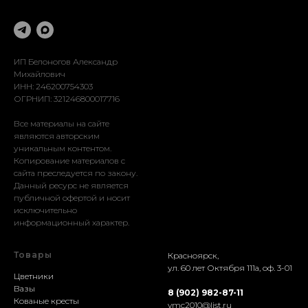
Оформление
Реставрация
Доставка
Установка
ИП Белоногов Александр
Михайлович
ИНН: 246200754303
ОГРНИП: 321246800017716
Все материалы на сайте
являются авторским
уникальным контентом.
Копирование материалов с
сайта преследуется по закону.
Данный ресурс не является
публичной офертой и носит
исключительно
информационный характер.
Товары
Красноярск,
ул. 60 лет Октября 111а, оф. 3-01
Цветники
Вазы
8 (902) 982-87-11
Кованые кресты
vmc2010@list.ru