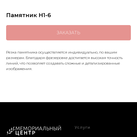
Памятник H1-6
ЗАКАЗАТЬ
Резка памятника осуществляется индивидуально, по вашим
размерам. Благодаря фрезеровке достигается высокая точность
линий, что позволяет создавать сложные и детализированные
изображения.
Услуги
Благоустройство