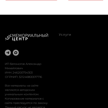
Услуги
Благоустройство
Оформление
Реставрация
Доставка
Установка
ИП Белоногов Александр
Михайлович
ИНН: 246200754303
ОГРНИП: 321246800017716
Все материалы на сайте
являются авторским
уникальным контентом.
Копирование материалов с
сайта преследуется по закону.
Данный ресурс не является