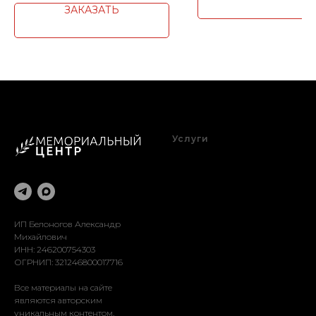
ЗАКАЗАТЬ
Услуги
Благоустройство
Оформление
Реставрация
Доставка
Установка
ИП Белоногов Александр
Михайлович
ИНН: 246200754303
ОГРНИП: 321246800017716
Все материалы на сайте
являются авторским
уникальным контентом.