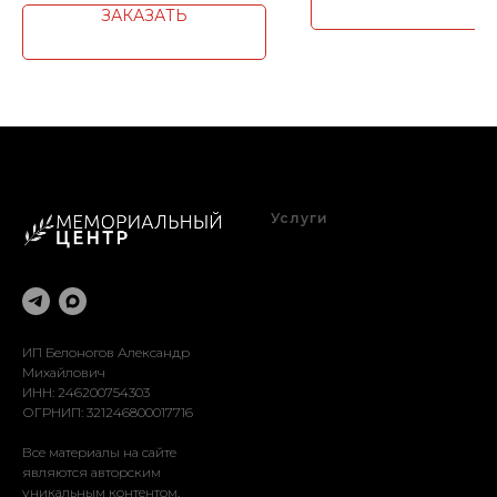
ЗАКАЗАТЬ
Услуги
Благоустройство
Оформление
Реставрация
Доставка
Установка
ИП Белоногов Александр
Михайлович
ИНН: 246200754303
ОГРНИП: 321246800017716
Все материалы на сайте
являются авторским
уникальным контентом.