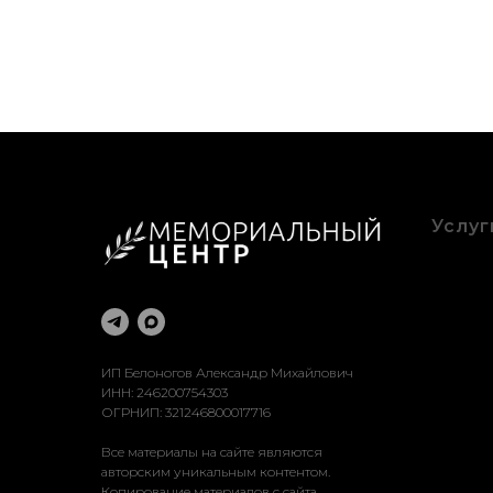
Услуг
Благоу
Оформ
Рестав
Достав
Устано
ИП Белоногов Александр Михайлович
ИНН: 246200754303
ОГРНИП: 321246800017716
Все материалы на сайте являются
авторским уникальным контентом.
Копирование материалов с сайта