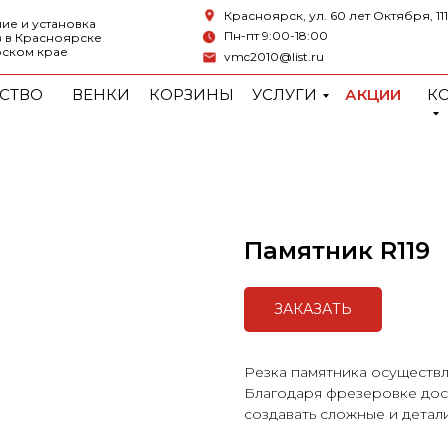
Красноярск, ул. 60 лет Октября, 111
ие и установка
Пн-пт 9:00-18:00
 в Красноярске
рском крае
vmc2010@list.ru
СТВО
ВЕНКИ
КОРЗИНЫ
УСЛУГИ
АКЦИИ
К
Памятник R119
ЗАКАЗАТЬ
Резка памятника осуществл
Благодаря фрезеровке дост
создавать сложные и дета