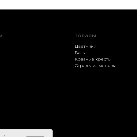
и
Товары
стройство
Цветники
ление
Вазы
рация
Кованые кресты
ка
Ограды из металла
вка