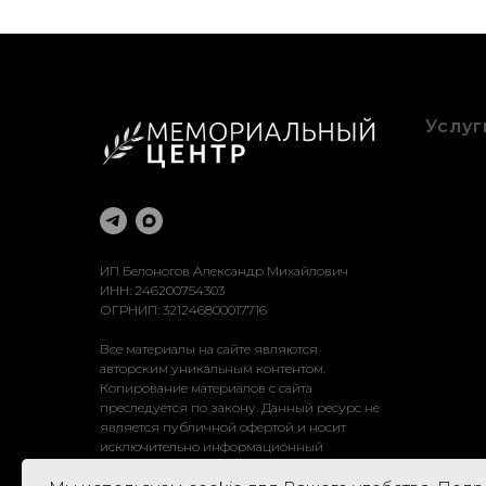
Услуг
Благоу
Оформ
Рестав
Достав
Устано
ИП Белоногов Александр Михайлович
ИНН: 246200754303
ОГРНИП: 321246800017716
Все материалы на сайте являются
авторским уникальным контентом.
Копирование материалов с сайта
преследуется по закону. Данный ресурс не
является публичной офертой и носит
исключительно информационный
характер.