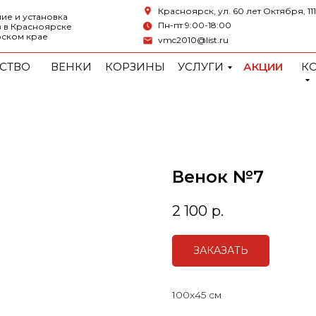
Красноярск, ул. 60 лет Октября, 111
ие и установка
Пн-пт 9:00-18:00
 в Красноярске
рском крае
vmc2010@list.ru
СТВО
ВЕНКИ
КОРЗИНЫ
УСЛУГИ
АКЦИИ
К
Венок №7
2 100
р.
ЗАКАЗАТЬ
100х45 см