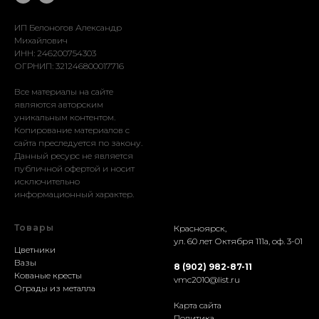
Доставка
Установка
ИП Белоногов Александр
Михайлович
ИНН: 246200754303
ОГРНИП: 321246800017716
Все материалы на сайте
являются авторским
уникальным контентом.
Копирование материалов с
сайта преследуется по закону.
Данный ресурс не является
публичной офертой и носит
исключительно
информационный характер.
Товары
Красноярск,
ул. 60 лет Октября 111а, оф. 3-01
Цветники
Вазы
8 (902) 982-87-11
Кованые кресты
vmc2010@list.ru
Ограды из металла
Карта сайта
Политика