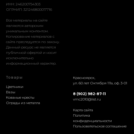
ИНН: 246200754303
ОГРНИП: 321246800017716
Все материалы на сайте
являются авторским
уникальным контентом.
Копирование материалов с
сайта преследуется по закону.
Данный ресурс не является
публичной офертой и носит
исключительно
информационный характер.
Товары
Красноярск,
ул. 60 лет Октября 111а, оф. 3-01
Цветники
Вазы
8 (902) 982-87-11
Кованые кресты
vmc2010@list.ru
Ограды из металла
Карта сайта
Политика
конфиденциальности
Пользовательское соглашение