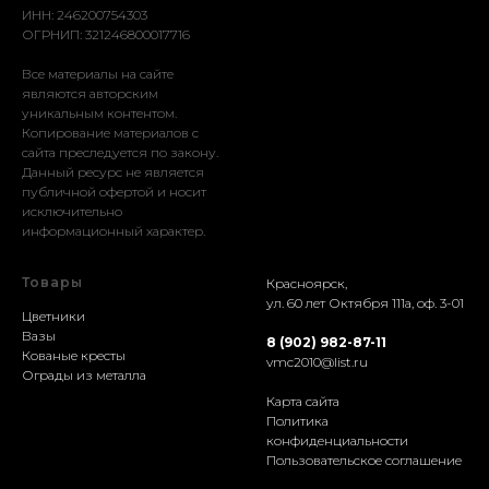
ИНН: 246200754303
ОГРНИП: 321246800017716
Все материалы на сайте
являются авторским
уникальным контентом.
Копирование материалов с
сайта преследуется по закону.
Данный ресурс не является
публичной офертой и носит
исключительно
информационный характер.
Товары
Красноярск,
ул. 60 лет Октября 111а, оф. 3-01
Цветники
Вазы
8 (902) 982-87-11
Кованые кресты
vmc2010@list.ru
Ограды из металла
Карта сайта
Политика
конфиденциальности
Пользовательское соглашение