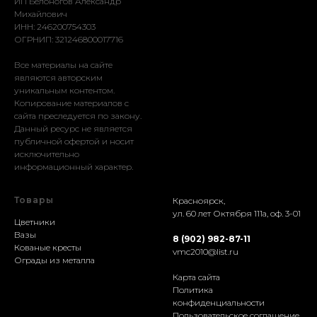
ИП Белоногов Александр
Михайлович
ИНН: 246200754303
ОГРНИП: 321246800017716
Все материалы на сайте
являются авторским
уникальным контентом.
Копирование материалов с
сайта преследуется по закону.
Данный ресурс не является
публичной офертой и носит
исключительно
информационный характер.
Товары
Красноярск,
ул. 60 лет Октября 111а, оф. 3-01
Цветники
Вазы
8 (902) 982-87-11
Кованые кресты
vmc2010@list.ru
Ограды из металла
Карта сайта
Политика
конфиденциальности
Пользовательское соглашение