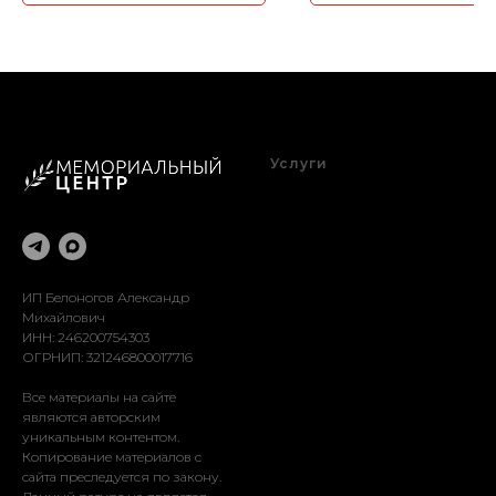
Услуги
Благоустройство
Оформление
Реставрация
Доставка
Установка
ИП Белоногов Александр
Михайлович
ИНН: 246200754303
ОГРНИП: 321246800017716
Все материалы на сайте
являются авторским
уникальным контентом.
Копирование материалов с
сайта преследуется по закону.