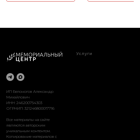
Услуги
Благоустройство
Оформление
Реставрация
Доставка
Установка
ИП Белоногов Александр
Михайлович
ИНН: 246200754303
ОГРНИП: 321246800017716
Все материалы на сайте
являются авторским
уникальным контентом.
Копирование материалов с