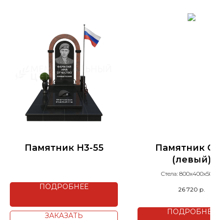
Памятник H3-55
Памятник С7
(левый)
Стела: 800х400х50 м
Подставка: 500х160х12
ПОДРОБНЕЕ
26 720
р.
Гранит: Абсолют Блэ
ПОДРОБНЕЕ
ЗАКАЗАТЬ