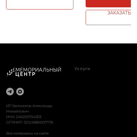
ЗАКАЗАТЬ
Услуги
Благоустройство
Оформление
Реставрация
Доставка
Установка
ИП Белоногов Александр
Михайлович
ИНН: 246200754303
ОГРНИП: 321246800017716
Все материалы на сайте