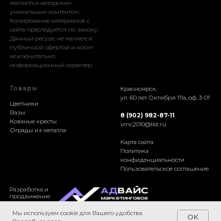
являются авторским
уникальным контентом.
Копирование материалов с
сайта преследуется по закону.
Данный ресурс не является
публичной офертой и носит
исключительно
информационный характер.
Товары
Красноярск,
ул. 60 лет Октября 111а, оф. 3-01
Цветники
Вазы
8 (902) 982-87-11
Кованые кресты
vmc2010@list.ru
Ограды из металла
Карта сайта
Политика
конфиденциальности
Пользовательское соглашение
Разработка и
продвижение
Мы используем cookie для Вашего удобства.
OK