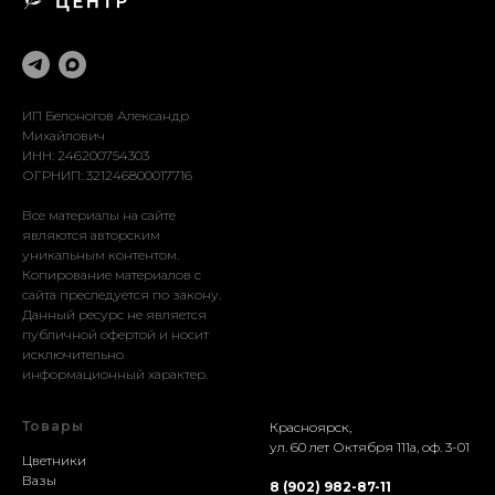
Благоустройство
Оформление
Реставрация
Доставка
Установка
ИП Белоногов Александр
Михайлович
ИНН: 246200754303
ОГРНИП: 321246800017716
Все материалы на сайте
являются авторским
уникальным контентом.
Копирование материалов с
сайта преследуется по закону.
Данный ресурс не является
публичной офертой и носит
исключительно
информационный характер.
Товары
Красноярск,
ул. 60 лет Октября 111а, оф. 3-01
Цветники
Вазы
8 (902) 982-87-11