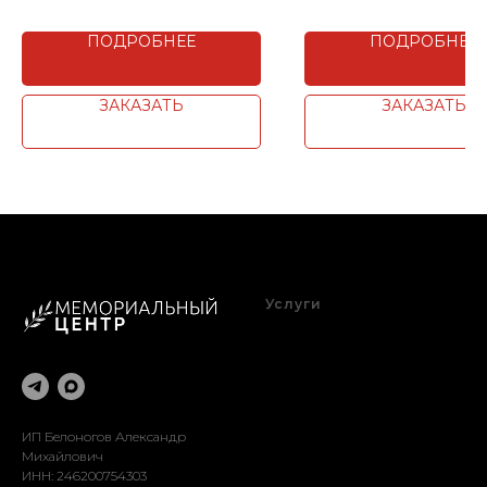
Цена за п.м.
Цена за п.м.
ПОДРОБНЕЕ
ПОДРОБНЕЕ
ЗАКАЗАТЬ
ЗАКАЗАТЬ
Услуги
Благоустройство
Оформление
Реставрация
Доставка
Установка
ИП Белоногов Александр
Михайлович
ИНН: 246200754303