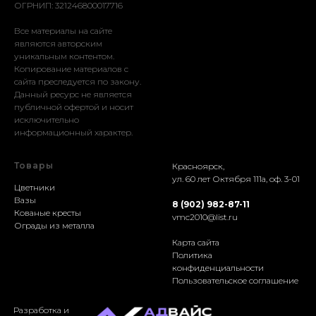
ОГРНИП: 321246800017716
Все материалы на сайте
являются авторским
уникальным контентом.
Копирование материалов с
сайта преследуется по закону.
Данный ресурс не является
публичной офертой и носит
исключительно
информационный характер.
Товары
Красноярск,
ул. 60 лет Октября 111а, оф. 3-01
Цветники
Вазы
8 (902) 982-87-11
Кованые кресты
vmc2010@list.ru
Ограды из металла
Карта сайта
Политика
конфиденциальности
Пользовательское соглашение
Разработка и