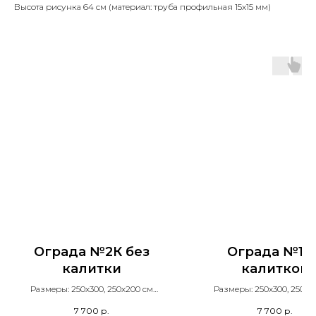
Высота рисунка 64 см (материал: труба профильная 15х15 мм)
Ограда №2К без
Ограда №1К 
калитки
калиткой
Размеры: 250х300, 250х200 см
Размеры: 250х300, 250х2
Столб Н=100 см
Столб Н=100 см
7 700
р.
7 700
р.
Высота рисунка 52 см
Высота рисунка 60 