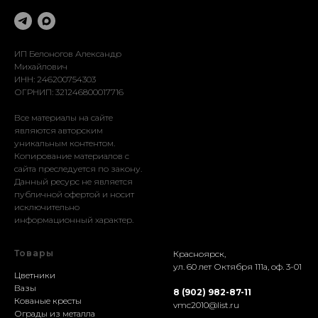
Оформление
Реставрация
Доставка
Установка
ИП Белоногов Александр
Михайлович
ИНН: 246200754303
ОГРНИП: 321246800017716
Все материалы на сайте
являются авторским
уникальным контентом.
Копирование материалов с
сайта преследуется по закону.
Данный ресурс не является
публичной офертой и носит
исключительно
информационный характер.
Товары
Красноярск,
ул. 60 лет Октября 111а, оф. 3-01
Цветники
Вазы
8 (902) 982-87-11
Кованые кресты
vmc2010@list.ru
Ограды из металла