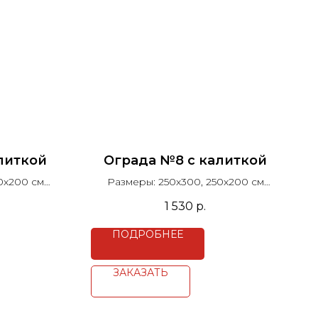
литкой
Ограда №8 с калиткой
0х200 см
Размеры: 250х300, 250х200 см
см
Столб H=100 см
1 530
р.
0 см
Высота рисунка 60 см
Цена за п.м.
ПОДРОБНЕЕ
ЗАКАЗАТЬ