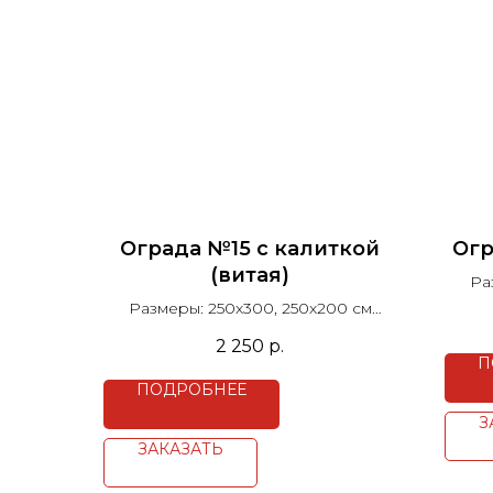
Ограда №15 с калиткой
Огр
(витая)
Ра
Размеры: 250х300, 250х200 см
Столб Н=100
2 250
р.
Высота рисунка 40 см
П
Цена за п.м.
ПОДРОБНЕЕ
З
ЗАКАЗАТЬ