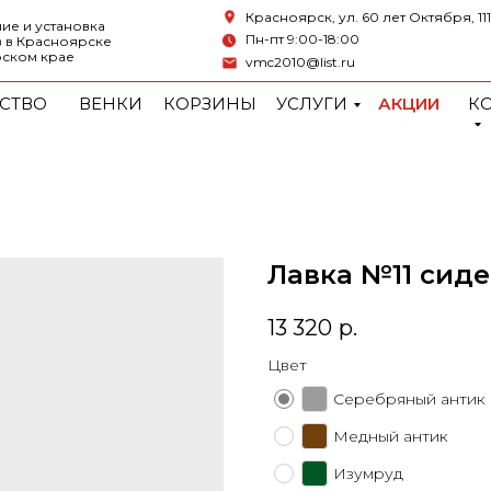
Красноярск, ул. 60 лет Октября, 111
ие и установка
Пн-пт 9:00-18:00
 в Красноярске
рском крае
vmc2010@list.ru
СТВО
ВЕНКИ
КОРЗИНЫ
УСЛУГИ
АКЦИИ
К
Лавка №11 сид
13 320
р.
Цвет
Серебряный антик
Медный антик
Изумруд