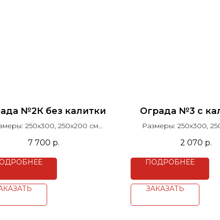
ада №2К без калитки
Ограда №3 с ка
змеры: 250х300, 250х200 см
Размеры: 250х300, 25
Столб Н=100 см
Столб H=100 
7 700
р.
2 070
р.
Высота рисунка 52 см
Высота рисунка 4
Цена за п.м.
Цена за п.м.
ОДРОБНЕЕ
ПОДРОБНЕЕ
АКАЗАТЬ
ЗАКАЗАТЬ