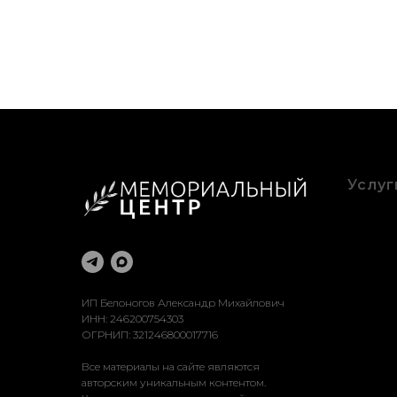
Услуг
Благоу
Оформ
Рестав
Достав
Устано
ИП Белоногов Александр Михайлович
ИНН: 246200754303
ОГРНИП: 321246800017716
Все материалы на сайте являются
авторским уникальным контентом.