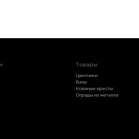
и
Товары
стройство
Цветники
ление
Вазы
рация
Кованые кресты
ка
Ограды из металла
вка