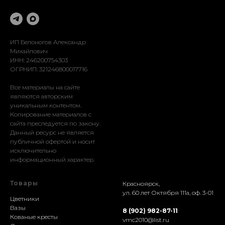
Оформление
Реставрация
Доставка
Установка
ИП Белоногов Александр
Михайлович
ИНН: 246200754303
ОГРНИП: 321246800017716
Все материалы на сайте
являются авторским
уникальным контентом.
Копирование материалов с
сайта преследуется по закону.
Данный ресурс не является
публичной офертой и носит
исключительно
информационный характер.
Товары
Красноярск,
ул. 60 лет Октября 111а, оф. 3-01
Цветники
Вазы
8 (902) 982-87-11
Кованые кресты
vmc2010@list.ru