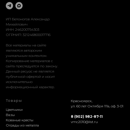
Реставрация
Доставка
Установка
ИП Белоногов Александр
Михайлович
ИНН: 246200754303
ОГРНИП: 321246800017716
Все материалы на сайте
являются авторским
уникальным контентом.
Копирование материалов с
сайта преследуется по закону.
Данный ресурс не является
публичной офертой и носит
исключительно
информационный характер.
Товары
Красноярск,
ул. 60 лет Октября 111а, оф. 3-01
Цветники
Вазы
8 (902) 982-87-11
Кованые кресты
vmc2010@list.ru
Ограды из металла